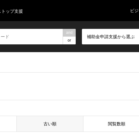
ビジ
ンストップ支援
and
補助金申請支援から選ぶ
or
）
古い順
閲覧数順