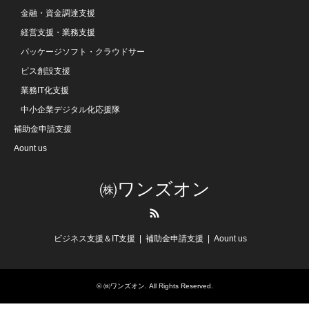
金融・資金調達支援
経営支援・業務支援
パッケージソフト・クラウドサー
ビス創設支援
業務IT化支援
中小企業デジタル化応援隊
補助金申請支援
Aount us
㈱ワンズオン
RSS
ビジネス支援＆IT支援
補助金申請支援
Aount us
©
㈱ワンズオン
. All Rights Reserved.