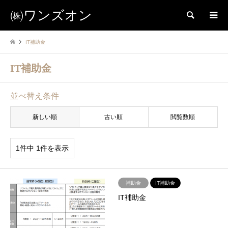
㈱ワンズオン
検索
IT補助金
IT補助金
並べ替え条件
新しい順
古い順
閲覧数順
1件中 1件を表示
補助金
IT補助金
IT補助金