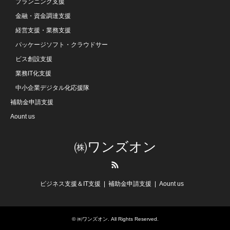
プランニング支援
金融・資金調達支援
経営支援・業務支援
パッケージソフト・クラウドサー
ビス創設支援
業務IT化支援
中小企業デジタル化応援隊
補助金申請支援
Aount us
㈱ワンズオン
RSS
ビジネス支援＆IT支援
補助金申請支援
Aount us
©
㈱ワンズオン
. All Rights Reserved.