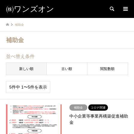
㈱ワンズオン
検索
補助金
補助金
並べ替え条件
新しい順
古い順
閲覧数順
5件中 1〜5件を表示
補助金
コロナ関連
中小企業等事業再構築促進補助
金